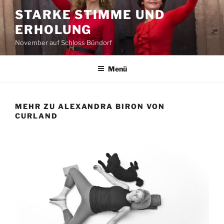
Zum
STARKE STIMME UND
Inhalt
ERHOLUNG
springen
November auf Schloss Bündorf
Menü
MEHR ZU ALEXANDRA BIRON VON
CURLAND