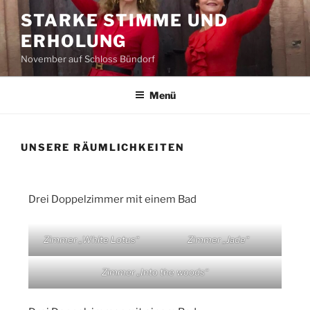
Zum
STARKE STIMME UND
Inhalt
ERHOLUNG
springen
November auf Schloss Bündorf
Menü
UNSERE RÄUMLICHKEITEN
Drei Doppelzimmer mit einem Bad
Zimmer „White Lotus“
Zimmer „Jade“
Zimmer „Into the woods“