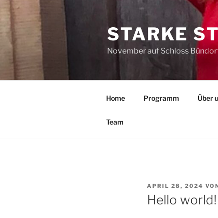
Zum
Inhalt
STARKE S
springen
November auf Schloss Bündor
Home
Programm
Über 
Team
VERÖFFENTLICHT
APRIL 28, 2024
VO
AM
Hello world!